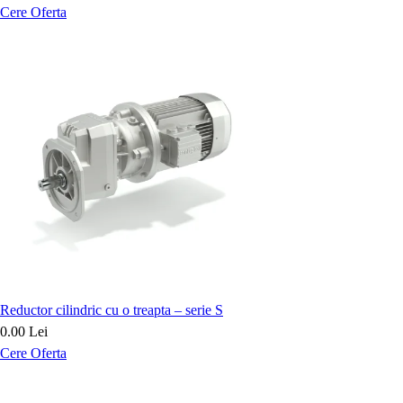
Cere Oferta
Reductor cilindric cu o treapta – serie S
0.00 Lei
Cere Oferta