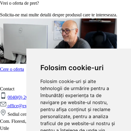
Vrei o oferta de pret?
Solicita-ne mai multe detalii despre produsul care te intereseaza.
Folosim cookie-uri
Cere o oferta
Folosim cookie-uri și alte
tehnologii de urmărire pentru a
Contact
îmbunătăți experiența ta de
0040(0) 264 265 176
0040(0) 264 265 506
navigare pe website-ul nostru,
office@exsteel.ro
pentru afișa conținut și reclame
Sediul central: Str Vidului nr 7
personalizate, pentru a analiza
Com. Floresti, Judetul Cluj, Romania
traficul de pe website-ul nostru și
Utile
pentru a înțelege de unde vin