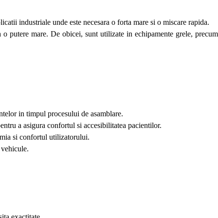
icatii industriale unde este necesara o forta mare si o miscare rapida.
ita o putere mare. De obicei, sunt utilizate in echipamente grele, precu
ntelor in timpul procesului de asamblare.
ntru a asigura confortul si accesibilitatea pacientilor.
ia si confortul utilizatorului.
 vehicule.
ita exactitate.