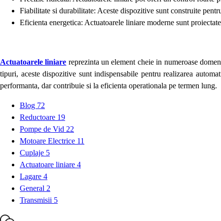
Fiabilitate si durabilitate: Aceste dispozitive sunt construite pentru
Eficienta energetica: Actuatoarele liniare moderne sunt proiectat
Actuatoarele liniare
reprezinta un element cheie in numeroase domenii in
tipuri, aceste dispozitive sunt indispensabile pentru realizarea automati
performanta, dar contribuie si la eficienta operationala pe termen lung.
Blog
72
Reductoare
19
Pompe de Vid
22
Motoare Electrice
11
Cuplaje
5
Actuatoare liniare
4
Lagare
4
General
2
Transmisii
5