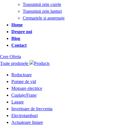
Transmisii prin curele
Transmisii prin lanturi
Cremariele si angrenaje
Home
Despre noi
Blog
Contact
Cere Oferta
Toate produsele
Reductoare
Pompe de vid
Motoare electrice
Cuplaje/Frane
Lagare
Invertoare de frecventa
Electrotamburi
Actuatoare liniare