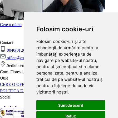
Cere o oferta
Folosim cookie-uri
Folosim cookie-uri și alte
Contact
tehnologii de urmărire pentru a
0040(0) 264 265 176
0040(0) 264 265 506
îmbunătăți experiența ta de
office@exsteel.ro
navigare pe website-ul nostru,
Sediul central: Str Vidului nr 7
pentru afișa conținut și reclame
Com. Floresti, Judetul Cluj, Romania
personalizate, pentru a analiza
Utile
traficul de pe website-ul nostru și
CERE O OFERTA
PRODUSE
DESPRE NOI
CONTACT
pentru a înțelege de unde vin
POLITICA DE CONFIDENTIALITATE
POLITICA DE COOKIES
vizitatorii noștri.
Social
Sunt de acord
Refuz