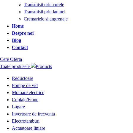
Transmisii prin curele
Transmisii prin lanturi
Cremariele si angrenaje
Home
Despre noi
Blog
Contact
Cere Oferta
Toate produsele
Reductoare
Pompe de vid
Motoare electrice
Cuplaje/Frane
Lagare
Invertoare de frecventa
Electrotamburi
Actuatoare liniare