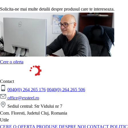
Solicita-ne mai multe detalii despre produsul care te intereseaza.
Cere o oferta
Contact
0040(0) 264 265 176
0040(0) 264 265 506
office@exsteel.ro
Sediul central: Str Vidului nr 7
Com. Floresti, Judetul Cluj, Romania
Utile
CERE O OFERTA
PRODUSE
DESPRE NOI
CONTACT
POLITI