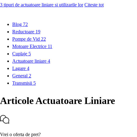
3 tipuri de actuatoare liniare si utilizarile lor
Citeste tot
Blog
72
Reductoare
19
Pompe de Vid
22
Motoare Electrice
11
Cuplaje
5
Actuatoare liniare
4
Lagare
4
General
2
Transmisii
5
Articole Actuatoare Liniare
Vrei o oferta de pret?