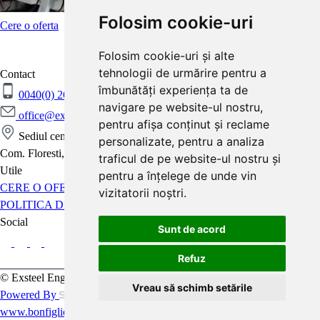
Folosim cookie-uri
Cere o oferta
Folosim cookie-uri și alte
tehnologii de urmărire pentru a
Contact
îmbunătăți experiența ta de
0040(0) 264 265 176
0040(0) 264 265 506
navigare pe website-ul nostru,
office@exsteel.ro
pentru afișa conținut și reclame
Sediul central: Str Vidului nr 7
personalizate, pentru a analiza
Com. Floresti, Judetul Cluj, Romania
traficul de pe website-ul nostru și
Utile
pentru a înțelege de unde vin
CERE O OFERTA
PRODUSE
DESPRE NOI
CONTACT
vizitatorii noștri.
POLITICA DE CONFIDENTIALITATE
POLITICA DE COOKIES
Social
Sunt de acord
Refuz
© Exsteel Engineering 2026.
Vreau să schimb setările
Powered By
www.bonfiglioli.com
www.beaingranaggi.it
www.sitspa.it