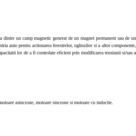
iunea dintre un camp magnetic generat de un magnet permanent sau de un
stria auto pentru actionarea ferestrelor, oglinzilor si a altor componente,
acitatii lor de a fi controlate eficient prin modificarea tensiunii si/sau a
ud motoare asincrone, motoare sincrone si motoare cu inductie.