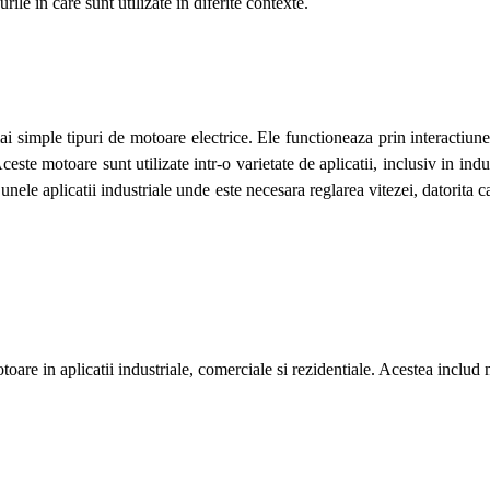
rile in care sunt utilizate in diferite contexte.
mai simple tipuri de motoare electrice. Ele functioneaza prin interact
este motoare sunt utilizate intr-o varietate de aplicatii, inclusiv in indu
ele aplicatii industriale unde este necesara reglarea vitezei, datorita cap
motoare in aplicatii industriale, comerciale si rezidentiale. Acestea incl