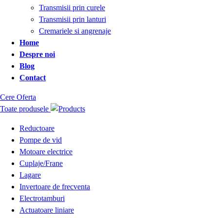
Transmisii prin curele
Transmisii prin lanturi
Cremariele si angrenaje
Home
Despre noi
Blog
Contact
Cere Oferta
Toate produsele
Reductoare
Pompe de vid
Motoare electrice
Cuplaje/Frane
Lagare
Invertoare de frecventa
Electrotamburi
Actuatoare liniare