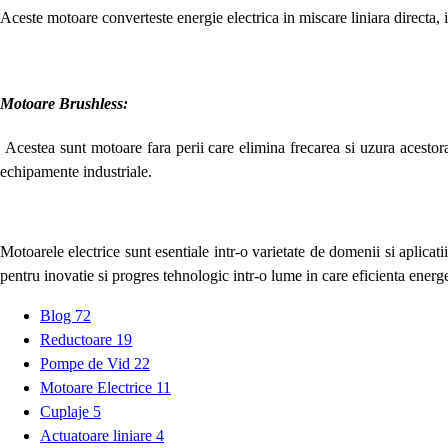
Aceste motoare converteste energie electrica in miscare liniara directa, in
Motoare Brushless:
Acestea sunt motoare fara perii care elimina frecarea si uzura acestora,
echipamente industriale.
Motoarele electrice sunt esentiale intr-o varietate de domenii si aplicatii
pentru inovatie si progres tehnologic intr-o lume in care eficienta energe
Blog
72
Reductoare
19
Pompe de Vid
22
Motoare Electrice
11
Cuplaje
5
Actuatoare liniare
4