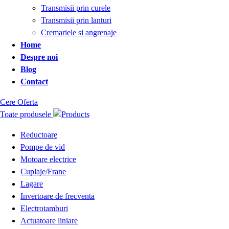
Transmisii prin curele
Transmisii prin lanturi
Cremariele si angrenaje
Home
Despre noi
Blog
Contact
Cere Oferta
Toate produsele
Reductoare
Pompe de vid
Motoare electrice
Cuplaje/Frane
Lagare
Invertoare de frecventa
Electrotamburi
Actuatoare liniare