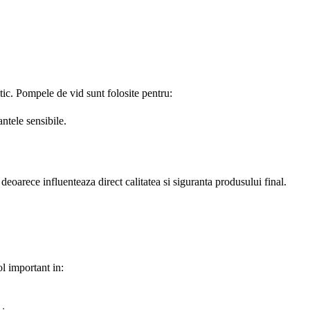
itic. Pompele de vid sunt folosite pentru:
ntele sensibile.
, deoarece influenteaza direct calitatea si siguranta produsului final.
l important in: