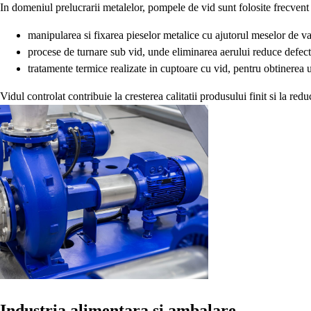
In domeniul prelucrarii metalelor, pompele de vid sunt folosite frecvent
manipularea si fixarea pieselor metalice cu ajutorul meselor de 
procese de turnare sub vid, unde eliminarea aerului reduce defect
tratamente termice realizate in cuptoare cu vid, pentru obtinerea 
Vidul controlat contribuie la cresterea calitatii produsului finit si la re
Industria alimentara si ambalare