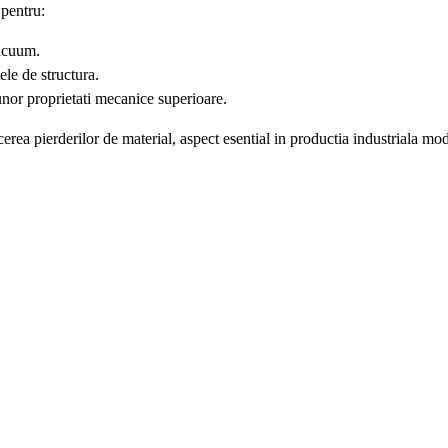
 pentru:
vacuum.
ele de structura.
unor proprietati mecanice superioare.
ducerea pierderilor de material, aspect esential in productia industriala mo