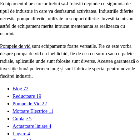
Echipamentul pe care ar trebui sa-l folositi depinde cu siguranta de
tipul de industrie in care va desfasurati activitatea. Industriile diferite
necesita pompe diferite, utilizate in scopuri diferite. Investitia intr-un
astfel de echipament merita intrucat mentenanta sa realizeaza cu
usurinta.
Pompele de vid
sunt echipamente foarte versatile. Fie ca este vorba
despre pompa de vid cu inel lichid, fie de cea cu surub sau cu palete
radiale, aplicatiile unde sunt folosite sunt diverse. Acestea garantează o
investiție bună pe termen lung și sunt fabricate special pentru nevoile
fiecărei industrii.
Blog
72
Reductoare
19
Pompe de Vid
22
Motoare Electrice
11
Cuplaje
5
Actuatoare liniare
4
Lagare
4