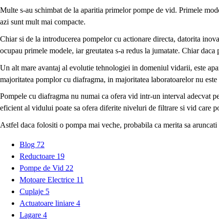
Multe s-au schimbat de la aparitia primelor pompe de vid. Primele modele
azi sunt mult mai compacte.
Chiar si de la introducerea pompelor cu actionare directa, datorita inov
ocupau primele modele, iar greutatea s-a redus la jumatate. Chiar daca 
Un alt mare avantaj al evolutie tehnologiei in domeniul vidarii, este ap
majoritatea pomplor cu diafragma, in majoritatea laboratoarelor nu este
Pompele cu diafragma nu numai ca ofera vid intr-un interval adecvat pent
eficient al vidului poate sa ofera diferite niveluri de filtrare si vid ca
Astfel daca folositi o pompa mai veche, probabila ca merita sa aruncati o
Blog
72
Reductoare
19
Pompe de Vid
22
Motoare Electrice
11
Cuplaje
5
Actuatoare liniare
4
Lagare
4