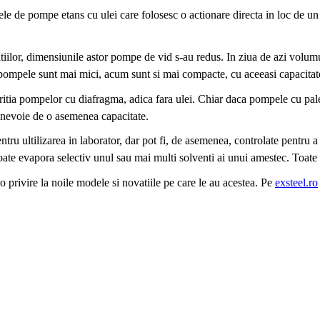
 de pompe etans cu ulei care folosesc o actionare directa in loc de un si
atiilor, dimensiunile astor pompe de vid s-au redus. In ziua de azi volu
pompele sunt mai mici, acum sunt si mai compacte, cu aceeasi capacitate 
aritia pompelor cu diafragma, adica fara ulei. Chiar daca pompele cu pale
 nevoie de o asemenea capacitate.
ru ultilizarea in laborator, dar pot fi, de asemenea, controlate pentru 
re poate evapora selectiv unul sau mai multi solventi ai unui amestec. Toa
 privire la noile modele si novatiile pe care le au acestea. Pe
exsteel.ro