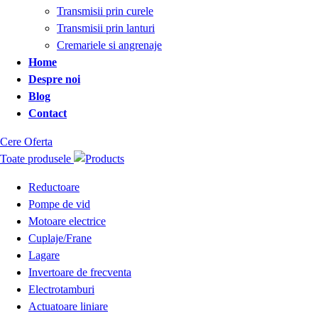
Transmisii prin curele
Transmisii prin lanturi
Cremariele si angrenaje
Home
Despre noi
Blog
Contact
Cere Oferta
Toate produsele
Reductoare
Pompe de vid
Motoare electrice
Cuplaje/Frane
Lagare
Invertoare de frecventa
Electrotamburi
Actuatoare liniare