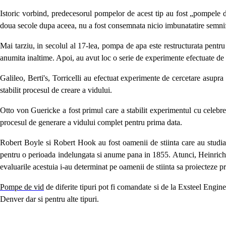
Istoric vorbind, predecesorul pompelor de acest tip au fost „pompele de
doua secole dupa aceea, nu a fost consemnata nicio imbunatatire semnif
Mai tarziu, in secolul al 17-lea, pompa de apa este restructurata pentru
anumita inaltime. Apoi, au avut loc o serie de experimente efectuate de
Galileo, Berti's, Torricelli au efectuat experimente de cercetare asup
stabilit procesul de creare a vidului.
Otto von Guericke a fost primul care a stabilit experimentul cu celebre
procesul de generare a vidului complet pentru prima data.
Robert Boyle si Robert Hook au fost oamenii de stiinta care au studiat 
pentru o perioada indelungata si anume pana in 1855. Atunci, Heinrich G
evaluarile acestuia i-au determinat pe oamenii de stiinta sa proiecteze p
Pompe de vid
de diferite tipuri pot fi comandate si de la Exsteel Engin
Denver dar si pentru alte tipuri.