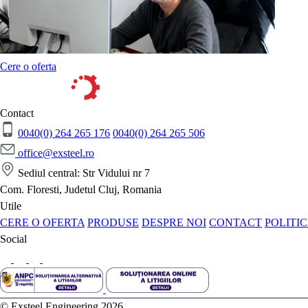
Cere o oferta
Contact
0040(0) 264 265 176
0040(0) 264 265 506
office@exsteel.ro
Sediul central: Str Vidului nr 7
Com. Floresti, Judetul Cluj, Romania
Utile
CERE O OFERTA
PRODUSE
DESPRE NOI
CONTACT
POLITI
Social
© Exsteel Engineering 2026.