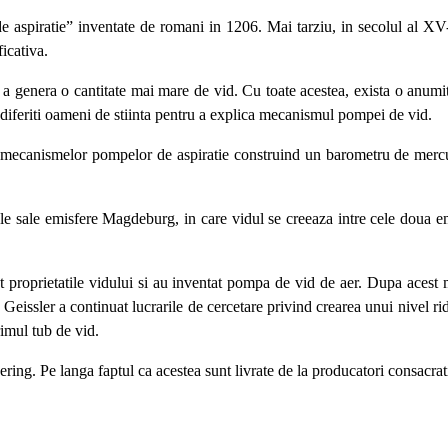
 aspiratie” inventate de romani in 1206. Mai tarziu, in secolul al XV-l
icativa.
 a genera o cantitate mai mare de vid. Cu toate acestea, exista o anumit
 diferiti oameni de stiinta pentru a explica mecanismul pompei de vid.
ra mecanismelor pompelor de aspiratie construind un barometru de mercu
le sale emisfere Magdeburg, in care vidul se creeaza intre cele doua em
proprietatile vidului si au inventat pompa de vid de aer. Dupa acest mo
eissler a continuat lucrarile de cercetare privind crearea unui nivel ri
rimul tub de vid.
eering. Pe langa faptul ca acestea sunt livrate de la producatori consacr