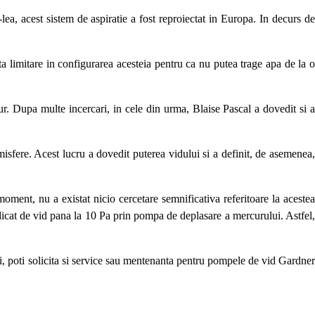
ea, acest sistem de aspiratie a fost reproiectat in Europa. In decurs de
a limitare in configurarea acesteia pentru ca nu putea trage apa de la o
r. Dupa multe incercari, in cele din urma, Blaise Pascal a dovedit si a
isfere. Acest lucru a dovedit puterea vidului si a definit, de asemenea,
ment, nu a existat nicio cercetare semnificativa referitoare la acestea
dicat de vid pana la 10 Pa prin pompa de deplasare a mercurului. Astfel,
ati, poti solicita si service sau mentenanta pentru pompele de vid Gardne