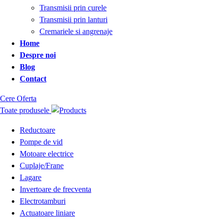
Transmisii prin curele
Transmisii prin lanturi
Cremariele si angrenaje
Home
Despre noi
Blog
Contact
Cere Oferta
Toate produsele
Reductoare
Pompe de vid
Motoare electrice
Cuplaje/Frane
Lagare
Invertoare de frecventa
Electrotamburi
Actuatoare liniare