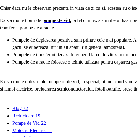
Chiar daca nu le observam prezenta in viata de zi cu zi, acestea au o ist
Exista multe tipuri de
pompe de vid
.
la fel cum există multe utilizari p
transfer si pompe de atractie.
Pompele de deplasarea pozitiva
sunt printre cele mai populare. Ac
gazul se elibereaza intr-un alt spatiu (in general atmosfera).
Pompele de transfer
utilizeaza in general lame de viteza mare pen
Pompele de atractie
folosesc o tehnic utilizata pentru captarea gaz
Exista multe utilizari ale pompelor de vid, in special, atunci cand vine 
si lampi electrice, prelucrarea semiconductorului, fotolitografie, prese tipo
Blog
72
Reductoare
19
Pompe de Vid
22
Motoare Electrice
11