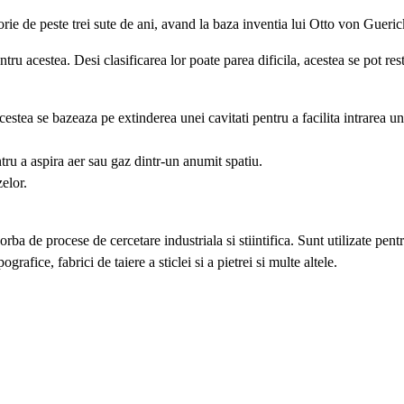
orie de peste trei sute de ani, avand la baza inventia lui Otto von Gueri
entru acestea. Desi clasificarea lor poate parea dificila, acestea se pot 
estea se bazeaza pe extinderea unei cavitati pentru a facilita intrarea un
tru a aspira aer sau gaz dintr-un anumit spatiu.
elor.
vorba de procese de cercetare industriala si stiintifica. Sunt utilizate p
grafice, fabrici de taiere a sticlei si a pietrei si multe altele.