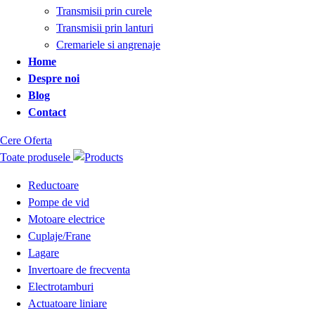
Transmisii prin curele
Transmisii prin lanturi
Cremariele si angrenaje
Home
Despre noi
Blog
Contact
Cere Oferta
Toate produsele
Reductoare
Pompe de vid
Motoare electrice
Cuplaje/Frane
Lagare
Invertoare de frecventa
Electrotamburi
Actuatoare liniare